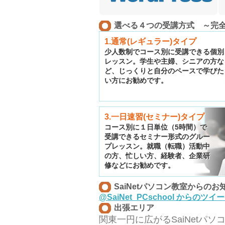
選べる４つの受講方式 ～完
1.通常(レギュラー)タイプ
少人数制でコース別に受講できる個別
レッスン。学生や主婦、シニアの方な
ど、じっくりと自分のペースで学びた
い方にお勧めです。
3.一日速習(セミナー)タイプ
コース別に１日単位（5時間）で
受講できるセミナー形式のグルー
プレッスン。就職（転職）活動中
の方、忙しい方、経験者、企業研
修などにお勧めです。
SaiNetパソコン教室からのお
@SaiNet_PCschool からのツイ
出張エリア
関東一円に広がるSaiNetパ