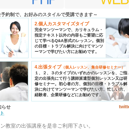
全予約制で、お好みのスタイルで受講できます～
2.個人カスタマイズタイプ
完全マンツーマンで、カリキュラム・
指定テキスト以外の内容もご要望に応
じて学べるQ&A形式のレッスン。個別
の目標・トラブル解決に向けてマンツ
ーマンで学びたい方にお勧めです。
4.出張タイプ
（個人レッスン、集合研修セミナー）
１、２、３のタイプのいずれかのレッスンを、ご指
定の出張先にて行う講師派遣型個別レッスン又は研
修セミナー。初心者の方、個別の目標・トラブル解
決に向けてマンツーマンで学びたい方、忙しい方、
経験者、企業研修などにお勧めです。
twitt
知らせ
ート
ソコン教室の出張講座を是非ご利用下さい。