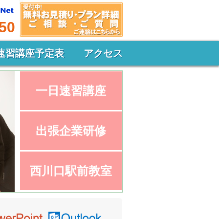
50
速習講座予定表
アクセス
一日速習講座
出張企業研修
西川口駅前教室