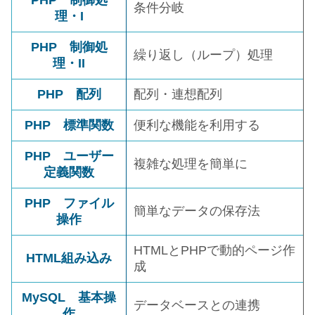
PHP 制御処
条件分岐
理・I
PHP 制御処
繰り返し（ループ）処理
理・II
PHP 配列
配列・連想配列
PHP 標準関数
便利な機能を利用する
PHP ユーザー
複雑な処理を簡単に
定義関数
PHP ファイル
簡単なデータの保存法
操作
HTMLとPHPで動的ページ作
HTML組み込み
成
MySQL 基本操
データベースとの連携
作