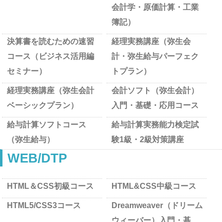
会計学・原価計算・工業
簿記）
決算書を読むための速習
経理実務講座（弥生会
コース（ビジネス活用編
計・弥生給与パーフェク
セミナー）
トプラン）
経理実務講座（弥生会計
会計ソフト（弥生会計）
ベーシックプラン）
入門・基礎・応用コース
給与計算ソフトコース
給与計算実務能力検定試
（弥生給与）
験1級・2級対策講座
WEB/DTP
HTML＆CSS初級コース
HTML&CSS中級コース
HTML5/CSS3コース
Dreamweaver（ドリーム
ウィーバー）入門・基