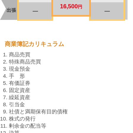
16,500
円
出張
―
―
商業簿記カリキュラム
商品売買
特殊商品売買
現金預金
手 形
有価証券
固定資産
繰延資産
引当金
社債と満期保有目的債権
株式の発行
剰余金の配当等