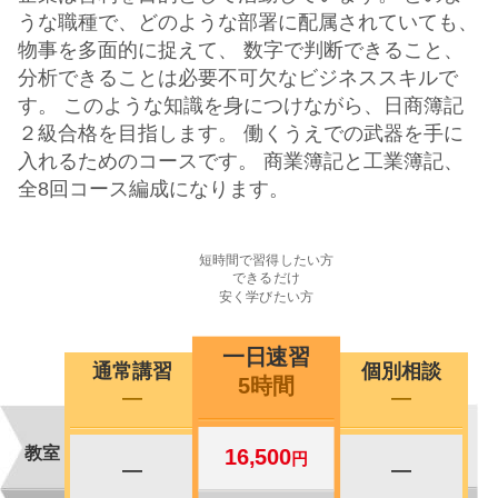
うな職種で、どのような部署に配属されていても、
物事を多面的に捉えて、 数字で判断できること、
分析できることは必要不可欠なビジネススキルで
す。 このような知識を身につけながら、日商簿記
２級合格を目指します。 働くうえでの武器を手に
入れるためのコースです。 商業簿記と工業簿記、
全8回コース編成になります。
短時間で習得したい方
できるだけ
安く学びたい方
一日速習
通常講習
個別相談
5時間
―
―
教室
16,500
円
―
―