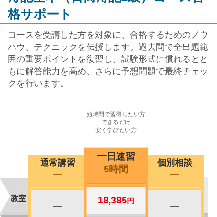
格サポート
コースを受講した方を対象に、合格するためのノウ
ハウ、テクニックを伝授します。過去問で全出題範
囲の重要ポイントを復習し、試験形式に慣れるとと
もに解答能力を高め、さらに予想問題で最終チェッ
クを行います。
短時間で習得したい方
できるだけ
安く学びたい方
一日速習
通常講習
個別相談
5時間
―
―
教室
18,385
円
―
―