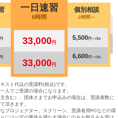
一日速習
習
個別相談
6時間
2時間～
5,500
33,000
円
円～/1h
円
6,600
円
円～/1h
33,000
円
キスト代込の受講料(税込)です。
お一人でご受講の場合になります。
主含む）、団体さまでお申込みの場合は、受講者数に
せて頂きます。
なプロジェクター、スクリーン、受講者用PCなどの環
さらには一定の要件を満たす場合にのみお申込みを受け