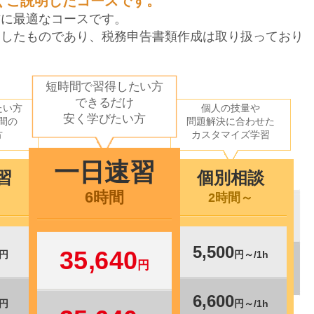
くご説明したコースです。
方に最適なコースです。
定したものであり、税務申告書類作成は取り扱っており
短時間で習得したい方
できるだけ
たい方
個人の技量や
安く学びたい方
間の
問題解決に合わせた
方
カスタマイズ学習
一日速習
習
個別相談
6時間
2時間～
5,500
35,640
円
円～/1h
円
6,600
円
円～/1h