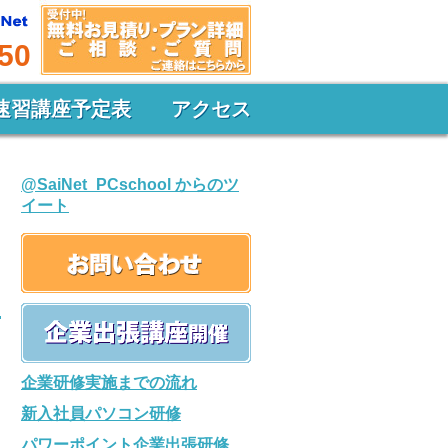
50
速習講座予定表
アクセス
@SaiNet_PCschool からのツ
イート
企業研修実施までの流れ
新入社員パソコン研修
パワーポイント企業出張研修