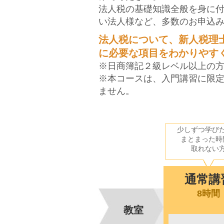
法人税の基礎知識全般を身に
い法人様など、多数のお申込
法人税について、新人税理
に必要な項目をわかりやす
※日商簿記２級レベル以上の
※本コースは、入門講習に限
ません。
少しずつ学び
まとまった時
取れない
通常講
8時間
教室