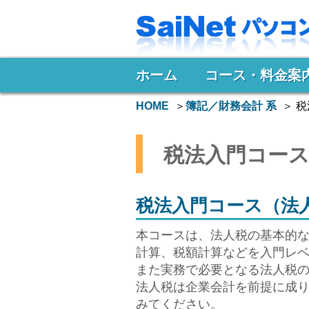
ホーム
コース・料金案
HOME
簿記／財務会計 系
税
税法入門コース
税法入門コース（法
本コースは、法人税の基本的
計算、税額計算などを入門レ
また実務で必要となる法人税
法人税は企業会計を前提に成
みてください。