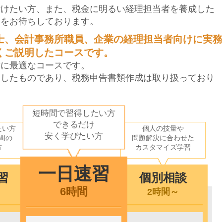
付けたい方、また、税金に明るい経理担当者を養成した
みをお待ちしております。
士、会計事務所職員、企業の経理担当者向けに実
くご説明したコースです。
方に最適なコースです。
定したものであり、税務申告書類作成は取り扱っており
短時間で習得したい方
できるだけ
たい方
個人の技量や
安く学びたい方
間の
問題解決に合わせた
方
カスタマイズ学習
一日速習
習
個別相談
6時間
2時間～