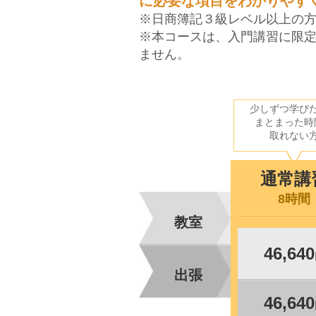
に必要な項目をわかりやす
※日商簿記３級レベル以上の
※本コースは、入門講習に限
ません。
少しずつ学び
まとまった時
取れない
通常講
8時間
教室
46,640
出張
46,640