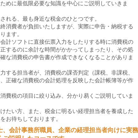
るために最低限必要な知識を中心にご説明していきま
課される、最も身近な税金のひとつです。
最終消費者が負担いたしますが、実際に申告・納税する
なります。
、会計ソフトに直接伝票入力をしたりする時に消費税の
訂正するのに余計な時間がかかってしまったり、その処
正確な消費税の申告書が作成できなくなることがありま
入力する担当者が、消費税の課否判定（課税、非課税、
と、正確な消費税の会計処理を反映した会計帳簿等が作
る消費税の項目に絞り込み、分かり易くご説明していま
付けたい方、また、税金に明るい経理担当者を養成した
みをお待ちしております。
士、会計事務所職員、企業の経理担当者向けに実