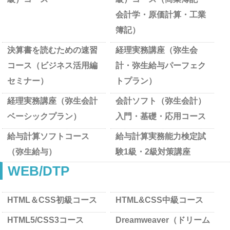
会計学・原価計算・工業
簿記）
決算書を読むための速習
経理実務講座（弥生会
コース（ビジネス活用編
計・弥生給与パーフェク
セミナー）
トプラン）
経理実務講座（弥生会計
会計ソフト（弥生会計）
ベーシックプラン）
入門・基礎・応用コース
給与計算ソフトコース
給与計算実務能力検定試
（弥生給与）
験1級・2級対策講座
WEB/DTP
HTML＆CSS初級コース
HTML&CSS中級コース
HTML5/CSS3コース
Dreamweaver（ドリーム