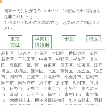
関東一円に広がるSaiNetパソコン教室の出張講座を
是非ご利用下さい。
出張エリア以外の地域の方も、お気軽にご相談くだ
さい。
東京
神奈川
千葉
埼玉
茨城
沿線別
品川区、渋谷区、目黒区、大田区、世田谷区、港区、
新宿区、千代田区、中央区、中野区、杉並区、文京
区、豊島区、荒川区、台東区、墨田区、江東区、江戸
川区、板橋区、練馬区、北区、葛飾区、足立区、狛江
市、調布市、三鷹市、武蔵野市、小金井市、稲城市、
国立市、国分寺市、府中市、多摩市、町田市、立川
市、日野市、昭島市、西東京市、小平市、東久留米
市、清瀬市、八王子市、福生市、東村山市、東大和
市、武蔵村山市、西多摩郡瑞穂町、あきる野市、羽村